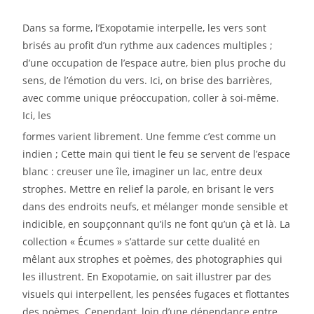
Dans sa forme, l’Exopotamie interpelle, les vers sont
brisés au profit d’un rythme aux
cadences multiples ;
d’une occupation de l’espace autre, bien plus proche du
sens, de l’émotion du
vers. Ici, on brise des barrières,
avec comme unique préoccupation, coller à soi-même.
Ici, les
formes varient librement. Une femme c’est comme un
indien ; Cette main qui tient le feu se servent
de l’espace
blanc : creuser une île, imaginer un lac, entre deux
strophes. Mettre en relief la parole,
en brisant le vers
dans des endroits neufs, et mélanger monde sensible et
indicible, en soupçonnant
qu’ils ne font qu’un çà et là.
La
collection « Écumes » s’attarde sur cette dualité en
mêlant aux strophes et poèmes, des
photographies qui
les illustrent. En Exopotamie, on sait illustrer par des
visuels qui interpellent, les
pensées fugaces et flottantes
des poèmes. Cependant, loin d’une dépendance entre