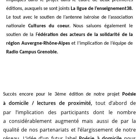
impliqués dans le projet dans le cadre de
deux premières
éditions, auxquels se sont joints
La ligue de l’enseignement38.
Le tout avec le
soutien de l’antenne iséroise de l’association
nationale
Cultures du coeur.
Nous saluons
également le
soutien de la F
édération des acteurs de la solidarité de la
région Auvergne-
Rhône-Alpes
et l’implication de l’équipe de
Radio Campus Grenoble.
Succès encore pour le 3ème édition de notre projet
Poésie
domicile / lectures de proximité,
tout d’abord de
à
par
l’implication des participants dont le nombre
a
considérablement augmenté mais aussi de par la
qualité de nos
partenariats et l’élargissement de notre
réseau. L’idée d’un futur
label
Poésie à domicile
nous