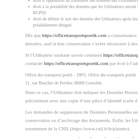
droit d’opposition au traitement des données des Utilisateu
droit à la portabilité des données que les Utilisateurs auron
RGPD)
droit de définir le sort des données des Utilisateurs après le
préalablement désigné
Dès que
https://officetransportspoetik.com
a connaissance d
données, sauf si leur conservation s’avère nécessaire à des
Si l’Utilisateur souhaite savoir comment
https://officetran
contacter
https://officetransportspoetik.com
par écrit à l’a
Office des transports poétil – DPO, Office des transports poétik
21, rue Boucher de Perthes 38000 Grenoble.
Dans ce cas, l’Utilisateur doit indiquer les Données Person
précisément avec une copie d’une pièce d’identité (carte d
Les demandes de suppression de Données Personnelles ser
conservation ou d’archivage des documents. Enfin, les Uti
notamment de la CNIL (https://www.cnil.fr/fr/plaintes).