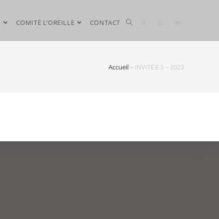
N
COMITÉ L’OREILLE
CONTACT
Accueil
»
INVITÉ.E.S – 2023