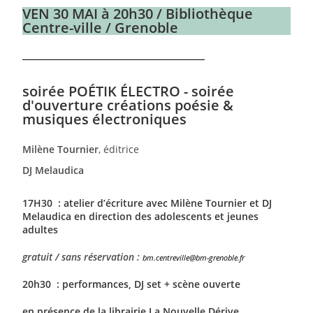
VEN 30 MAI à 20h30 / Bibliothèque
Centre-ville / Grenoble
soirée POÉTIK ÉLECTRO - soirée
d'ouverture créations poésie &
musiques électroniques
Milène Tournier
, éditrice
DJ Melaudica
17H30 : atelier d’écriture avec Milène Tournier et DJ
Melaudica en direction des adolescents et jeunes
adultes
gratuit / sans réservation :
bm.centreville@bm-grenoble.fr
20h30 : performances, DJ set + scène ouverte
en présence de la librairie La Nouvelle Dérive