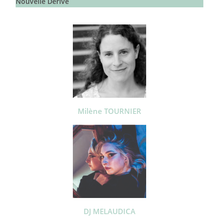
Nouvelle Dérive
Milène TOURNIER
DJ MELAUDICA