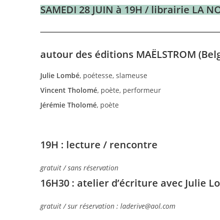
SAMEDI 28 JUIN à 19H / librairie LA 
autour des éditions MAËLSTROM (Bel
Julie Lombé
, poétesse, slameuse
Vincent Tholomé
, poète, performeur
Jérémie Tholomé
, poète
19H : lecture / rencontre
gratuit / sans réservation
16H30 : atelier d’écriture avec Julie 
gratuit / sur réservation : laderive@aol.com