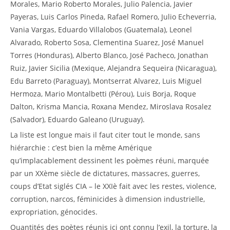
Morales, Mario Roberto Morales, Julio Palencia, Javier
Payeras, Luis Carlos Pineda, Rafael Romero, Julio Echeverria,
Vania Vargas, Eduardo Villalobos (Guatemala), Leonel
Alvarado, Roberto Sosa, Clementina Suarez, José Manuel
Torres (Honduras), Alberto Blanco, José Pacheco, Jonathan
Ruiz, Javier Sicilia (Mexique, Alejandra Sequeira (Nicaragua),
Edu Barreto (Paraguay), Montserrat Alvarez, Luis Miguel
Hermoza, Mario Montalbetti (Pérou), Luis Borja, Roque
Dalton, Krisma Mancia, Roxana Mendez, Miroslava Rosalez
(Salvador), Eduardo Galeano (Uruguay).
La liste est longue mais il faut citer tout le monde, sans
hiérarchie : c’est bien la même Amérique
qu’implacablement dessinent les poèmes réuni, marquée
par un XXème siècle de dictatures, massacres, guerres,
coups d’Etat siglés CIA – le XXIè fait avec les restes, violence,
corruption, narcos, féminicides à dimension industrielle,
expropriation, génocides.
Quantités des poètes réunis ici ont connu l’exil, la torture, la